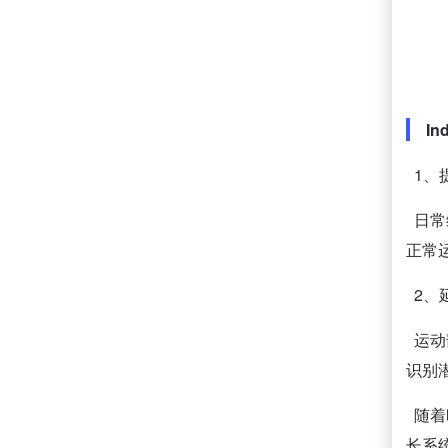
In
1、
日常
正常
2、
运动
识别
随着
长系