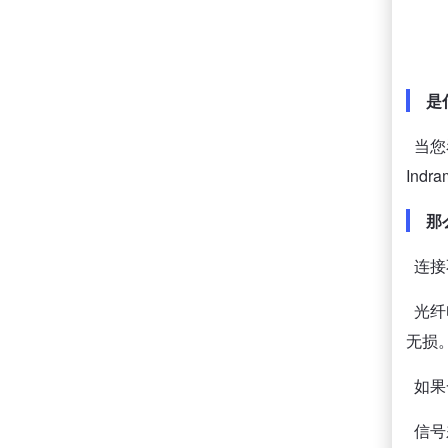
是什
当您
Indr
那么
连接
光纤
无损
如果
信号