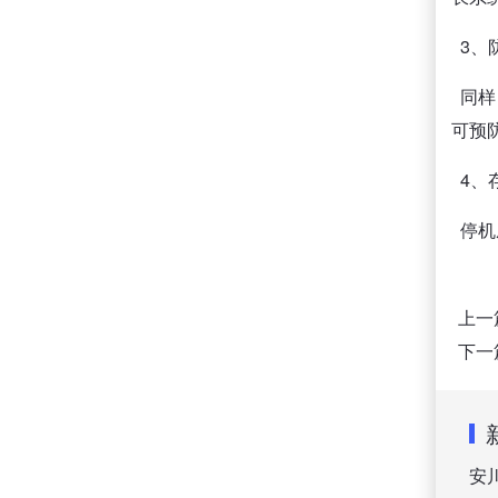
3、
同样
可预
4、
停机
上一
下一
安