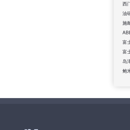
西
油
施
A
富
富
岛
鲍