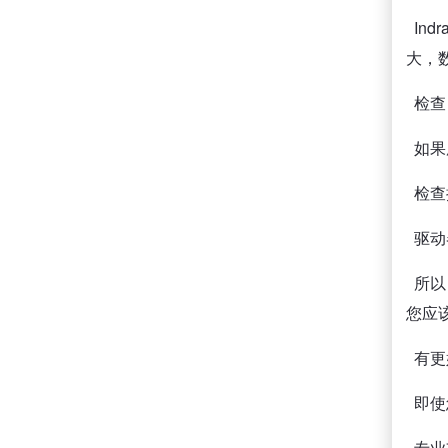
Ind
大，
检查 
如果
检查
驱动
所以
您应
有更
即使
专业支