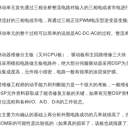
驱动单元首先通过三相全桥整流电路对输入的三相电或者市电进
整流好的三相电或市电，再通过三相正弦PWM电压型逆变器变
驱动单元的整个过程可以简单的说就是AC-DC-AC的过程。整流
。
驱动器维修分主板（又叫CPU板）、驱动板和主回路维修三大块
器采用模拟电路做主板电路外，绝大部分伺服驱动器采用DSP为
板集成度高，元件很小很密，电路一般有很厚的涂层保护膜。
对维修工程师的动手能力和判断能力是一个很大的考验，一般维
DSP元件资料获取成了能否修复主板的关键，如果有完整DSP
位流程和各种I/O、A/D、D/A的工作状态。
在主要方向确认的基础上再分析外围电路成功的几率就很高了，当
PROM坏的可能性是比较低的（如果真的损坏了，该板也就报废了