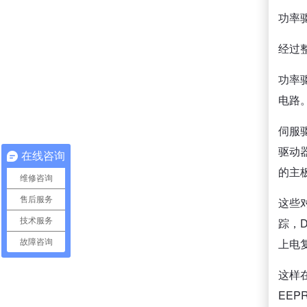
功率
经过
功率
电路
伺服
驱动
在线咨询
的主
维修咨询
售后服务
这些
踪，
技术服务
上电复
故障咨询
这样
EE