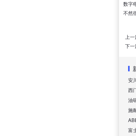
数字
不然
上一
下一
安
西
油
施
A
富