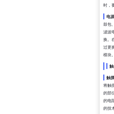
时，
电
鼓包
滤波
换。
过更
模块
触
触
将触
的部
的电
的技