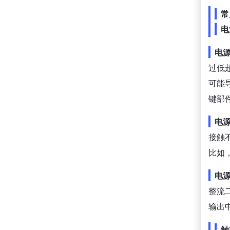
常
电
电
过低
可能
键部
电
接触
比如
电
整流
输出
触