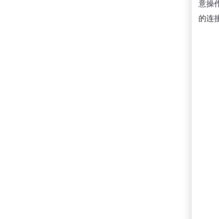
意操
的连