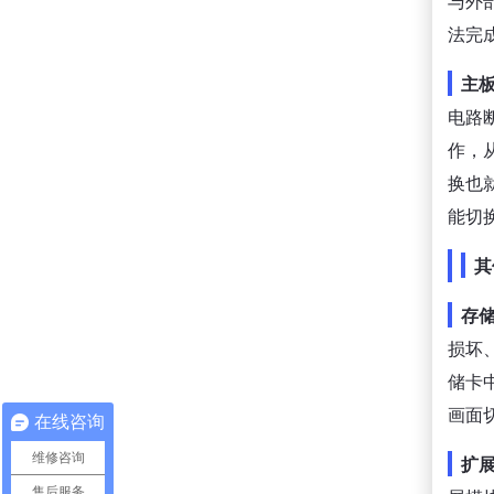
与外
法完
主
电路
作，
换也
能切
其
存
损坏
储卡
画面
在线咨询
维修咨询
扩
售后服务