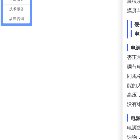
展模
摸屏
技术服务
故障咨询
硬
电
电
否正
调节
同规
能的
高压
没有
电
电源
蚀物