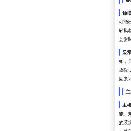
触
可能
触摸
会影
显
如，
故障
因素
主
主
能。
的系