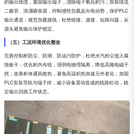
的输出线缆，紧固输出端子，清除端子氧化积污；加装续流
二极管、浪涌吸收器，抑制感性负载反向电动势，保护PLC
输出通道；规范负载接线，杜绝错接、虚接、短路问题，从
源头避免输出保护锁定。
（五）工况环境优化整改
完善控制柜防尘、防潮、防油污防护，杜绝水汽粉尘侵入腐
蚀板卡；优化柜内布线，强弱电物理隔离，降低高频电磁干
扰；改善柜体通风散热，避免高温积热加速元件老化；加固
PLC安装导轨与端子排，减小设备震动造成的线路松动，稳
定输出回路工作状态。