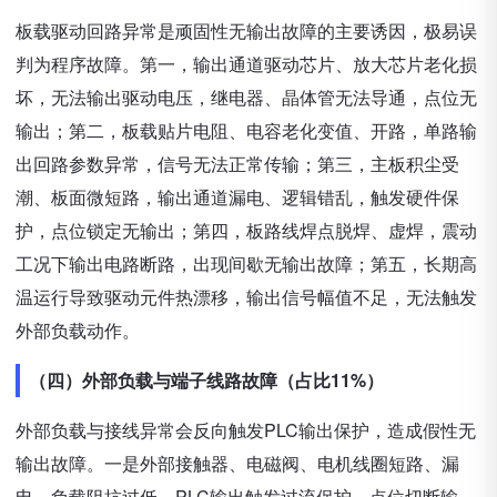
板载驱动回路异常是顽固性无输出故障的主要诱因，极易误
判为程序故障。第一，输出通道驱动芯片、放大芯片老化损
坏，无法输出驱动电压，继电器、晶体管无法导通，点位无
输出；第二，板载贴片电阻、电容老化变值、开路，单路输
出回路参数异常，信号无法正常传输；第三，主板积尘受
潮、板面微短路，输出通道漏电、逻辑错乱，触发硬件保
护，点位锁定无输出；第四，板路线焊点脱焊、虚焊，震动
工况下输出电路断路，出现间歇无输出故障；第五，长期高
温运行导致驱动元件热漂移，输出信号幅值不足，无法触发
外部负载动作。
（四）外部负载与端子线路故障（占比11%）
外部负载与接线异常会反向触发PLC输出保护，造成假性无
输出故障。一是外部接触器、电磁阀、电机线圈短路、漏
电，负载阻抗过低，PLC输出触发过流保护，点位切断输