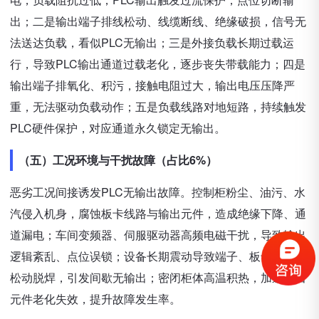
出；二是输出端子排线松动、线缆断线、绝缘破损，信号无
法送达负载，看似PLC无输出；三是外接负载长期过载运
行，导致PLC输出通道过载老化，逐步丧失带载能力；四是
输出端子排氧化、积污，接触电阻过大，输出电压压降严
重，无法驱动负载动作；五是负载线路对地短路，持续触发
PLC硬件保护，对应通道永久锁定无输出。
（五）工况环境与干扰故障（占比6%）
恶劣工况间接诱发PLC无输出故障。控制柜粉尘、油污、水
汽侵入机身，腐蚀板卡线路与输出元件，造成绝缘下降、通
道漏电；车间变频器、伺服驱动器高频电磁干扰，导致输出
逻辑紊乱、点位误锁；设备长期震动导致端子、板卡、排线
松动脱焊，引发间歇无输出；密闭柜体高温积热，加速输出
元件老化失效，提升故障发生率。