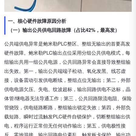
一、核心硬件故障原因分析
（一）输出公共供电回路故障（占比42%，最高发）
公共端供电异常是鲍米勒PLC整区、整组无输出的首要高发
硬件故障。鲍米勒PLC输出点位采用分组公共供电模式，每
组输出共用一组公共电源，公共回路异常会直接导致整组输
出失效。第一，输出公共端端子松动、氧化发黑、线芯虚
接，设备震动引发供电断续，整组点位无输出；第二，外部
供电电源欠压、失电、纹波超标，输出回路供电不达标，晶
体管/继电器无法导通工作；第三，公共回路限流电阻、保险
管烧毁，供电链路断路，整组输出锁定失效；第四，外部负
载短路、瞬时过流触发PLC硬件自锁保护，切断整组输出供
电，程序运行正常但无任何动作输出；第五，供电极性接
反、零地混接，输出回路电位紊乱，触发板卡保护，输出功