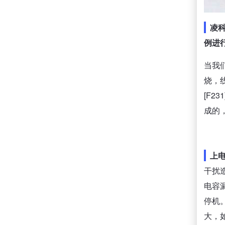
凌
例进
当我
烧，
[F2
成的
上电
干扰
电容
停机
大，