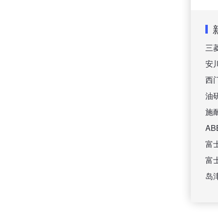
三
安
西
油
施
A
富
富
岛