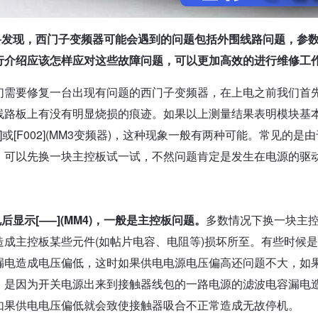
科发现，西门子变频器可能会遇到的问题包括外围线路问题，参
行介绍应该怎样应对这些故障问题，可以更加高效的进行维修工
们需要修复一台出现有问题的西门子变频器，在上电之前我们首先
线路板上有没有明显烧损的痕迹。如果以上测量结果表明模块基
31]或[F002](MM3变频器)，这种现象一般有两种可能。常
，可以先换一块主控板试一试，不然问题肯定是发生在电源的驱
后显示[—–](MM4)，一般是主控板问题。
多数情况下换一块主
造成主控板某些元件(如帖片电容、电阻等)损坏所至。有些时候
漏电造成电压偏低，这时如果供电电源电压偏高还问题不大，如
。是因为开关电源出来到接触器线包的一路电源的滤波电容漏电
如果供电电压偏低就会致使接触器吸合不正常造成无故停机。