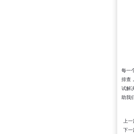
每一
排查
试解
助我
上一
下一