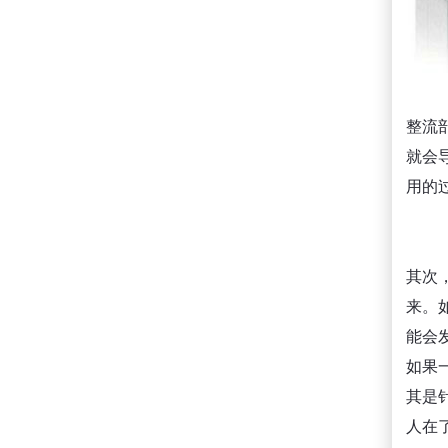
整流
就会
用的
其次
来。
能会
如果
其是
人在