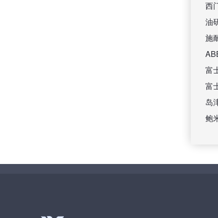
西
油
施
A
富
富
岛
鲍