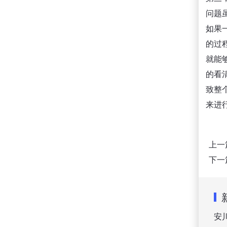
问题
如果
的过
就能
的看
致整
来进
上一
下一
安