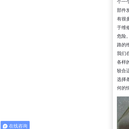
个一
部件
有很
于维
危险
路的
我们
各样
较合
选择
何的
在线咨询