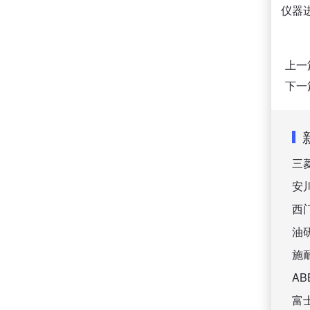
仪器
上一
下一
三
安
西
油
施
A
富