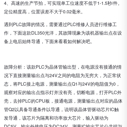
4、高速的生产节拍，可实现单工位速度不低于1-1.5秒/件。
定位精度高，位置误差不大于0.02毫米。
遇到PLC故障的情况，需要通过PLC维修人员进行维修工
作，下面这款DL350光洋，其故障现象为该机器输出点在设
备上电后始终导通，下面来看看如何解决吧。
故障分析：该款PLC为晶体管输出型，在电源没有接通的情
况下直接测量输出点与24V之间的电阻为无穷大，为正常状
态，将PLC接上电源，测量输出点Q1与24V的电阻值为0，
观察对应的输出点指示灯并没有亮，切断电源，打开PLC外
壳，去掉PLC的CPU板，接通电源，测量输出点对应的晶体
管Q2以具备导通条件以导通，说明该晶体管驱动芯片IC触
发导通，该芯片为隔离和功率放大芯片，输入驱动为
DC5V，输出外接电压为DC24V，测量IC输出芯片公共端与