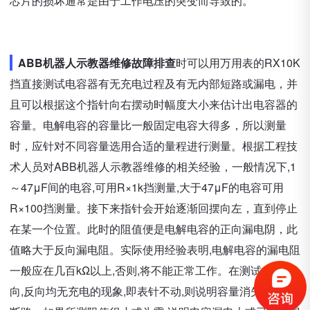
芯片的损坏通常是由于工作电压的突变而导致的。
ABB机器人示教器维修故障排查
时可以用万用表的RX10K
挡直接测试电容器有无充电过程及有无内部短路或漏电，并
且可以根据这个指针向右摆动时幅度大小来估计出电容器的
容量。电解电容的容量比一般固定电容大得多，所以测量
时，应针对不同容量选用合适的量程进行测量。根据工程技
术人员对ABB机器人示教器维修的相关经验，一般情况下,1
～47μF间的电容,可用R×1k挡测量,大于47μF的电容可用
R×100挡测量。接下来指针会开始逐渐回摆向左，直到停止
在某一个位置。此时的阻值便是电解电容的正向漏电阴，此
值略大于反向漏电阻。实际使用经验表明,电解电容的漏电阻
一般应在几百kΩ以上,否则,将不能正常工作。在测试中,若正
向,反向均无充电的现象,即表针不动,则说明容量消失或内部