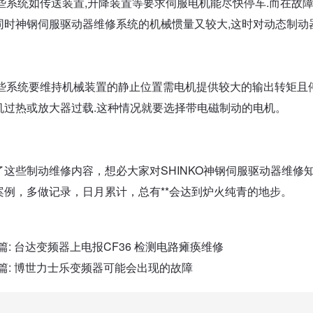
)有些系统如传送装置,升降装置等要求伺服电机能尽快停车.而在故
同时神钢伺服驱动器维修系统的机械惯量又较大,这时对动态制动
)有些系统要维持机械装置的静止位置需电机提供较大的输出转矩且
机过热或放大器过载.这种情况就要选择带电磁制动的电机。
了这些制动维修内容，想必大家对SHINKO神钢伺服驱动器维
案例，多做记录，日月累计，总有**会达到炉火纯青的地步。
篇:
台达变频器上电报CF36 检测电路瘫痪维修
篇:
博世力士乐变频器可能会出现的故障