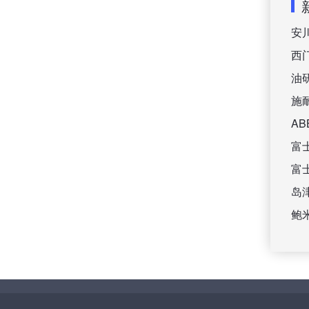
安
西
油
施
A
富
富
岛
鲍