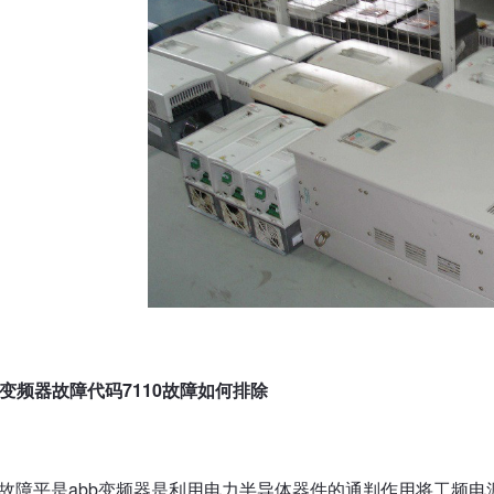
b变频器故障代码7110故障如何排除
故障平是abb变频器是利用电力半导体器件的通判作用将工频电