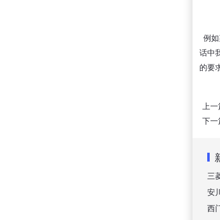
例如
话中
的要
上一
下一
三
安
西