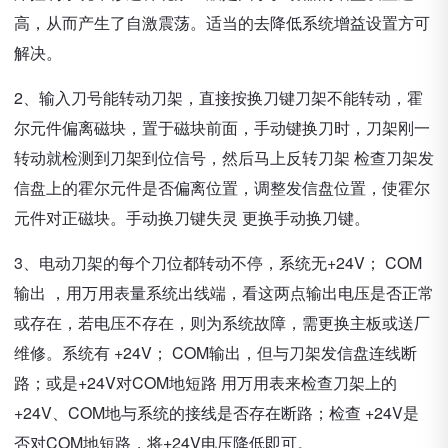
高，从而产生了自激震荡。适当的去降低系统增益设置方可
解决。
2、输入刀号能转动刀架，直接按换刀键刀架不能转动，霍
尔元件偏离磁块，置于磁块前面，手动键换刀时，刀架刚一
转动就检测到刀架到位信号，然后马上反转刀架 检查刀架发
信盘上的霍尔元件是否偏离位置，调整发信盘位置，使霍尔
元件对正磁块。手动换刀键失灵 更换手动换刀键。
3、电动刀架的每个刀位都转动不停，系统无+24V； COM
输出 ，用万用表量系统出线端，看这两点输出电压是否正常
或存在，若电压不存在，则为系统故障，需更换主板或送厂
维修。系统有 +24V； COM输出，但与刀架发信盘连线断
路；或是+24V对COM地短路 用万用表来检查刀架上的
+24V、COM地与系统的接线是否存在断路；检查 +24V是
否对COM地短路，将+24V电压降低即可。