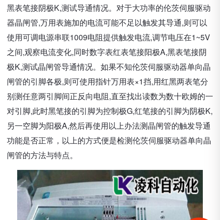
黑表笔接阴极K,测试导通情况。对于大功率的伦茨伺服驱动
器晶闸管,万用表施加的电流可能不足以触发其导通,则可以
使用可调电源串联1009电阻提供触发电流,调节电压在1~5V
之间,观察电流变化,同时数字表红表笔接阳极A,黑表笔接阴
极K,测试晶闸管导通情况。如果不知伦茨伺服驱动器单向晶
闸管的引脚各极,则可使用指针万用表×1挡,用红黑两表笔分
别测任意两引脚间正反向电阻,直至找出读数为数十欧姆的一
对引脚,此时黑笔接的引脚为控制极G,红笔接的引脚为阴极K,
另一空脚为阳极A,然后再使用以上办法测晶闸管的触发导通
功能是否正常，以上的方式便是检测伦茨伺服驱动器单向晶
闸管的方法与特点。