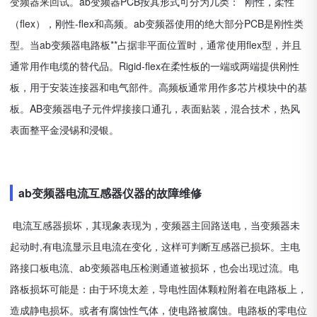
ab变频器PCB按其形式可分为几类： 刚性，柔性
变频器来回试。
（flex），刚性-flex和高频。ab变频器使用的绝大部分PCB是刚性类
型。当ab变频器电路板**占据非平面位置时，通常使用flex型，并且
通常用作电缆的替代品。Rigid-flex在柔性板的一端或两端提供刚性
板，用于安装连接器和电气部件。高频板通常用作多芯片模块中的基
板。AB变频器电子元件焊接接口通孔，表面贴装，混合技术，热风
表面整平金浸锡和浸银。
ab变频器电流互感器仪器的故障维修
电流互感器损坏，其现象表现为，变频器主回路送电，当变频器未
起动时,有电流显示且电流在变化，这样可判断互感器已损坏。主电
路接口板电流、ab变频器电压检测通道被损坏，也会出现过流。电
路板损坏可能是：由于环境太差，导电性固体颗粒附着在电路板上，
造成静电损坏。或者有腐蚀性气体，使电路被腐蚀。电路板的零电位