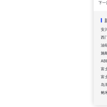
下一
安
西
油
施
A
富
富
岛
鲍