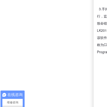
3.手
行，监
致命错
LK2
该软件
称为C
Pro
在线咨询
维修咨询