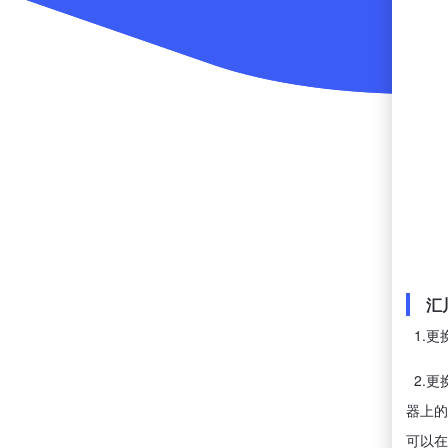
汇
1.更
2.更
器上的
可以在