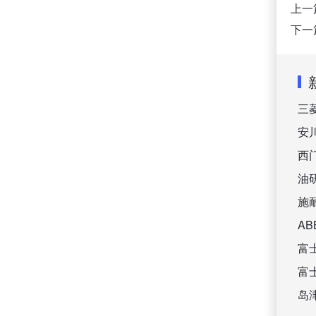
上一
下一
三
安
西
油
施
A
富
富
岛