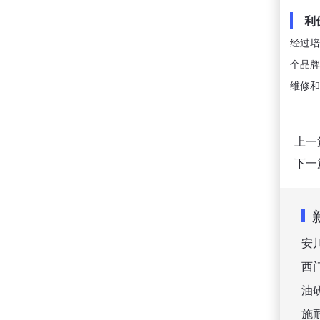
利
经过培
个品牌
维修和
上一
下一
安
西
油
施