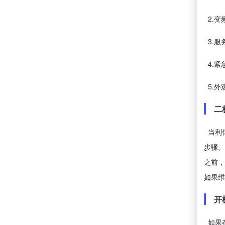
2.变
3.服
4.紧
5.外
二极
当利佳
步骤。
之前，
如果维
开
如果