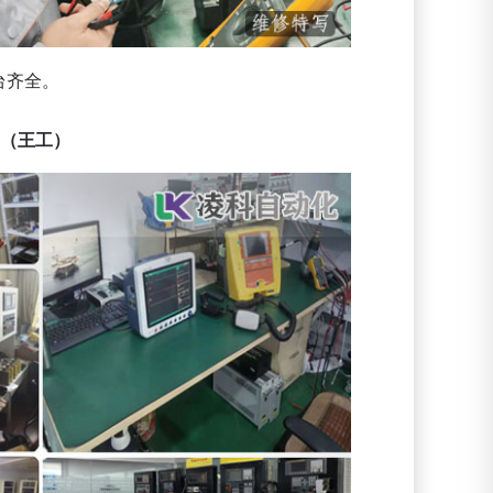
台齐全。
60（王工）