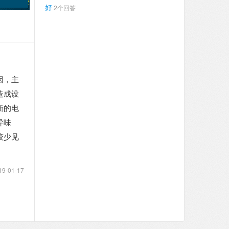
好
2个回答
因，主
造成设
新的电
异味
较少见
19-01-17