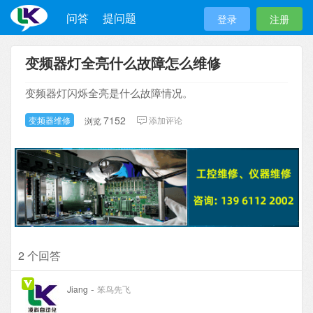
问答
提问题
登录
注册
变频器灯全亮什么故障怎么维修
变频器灯闪烁全亮是什么故障情况。
7152
变频器维修
添加评论
浏览
2 个回答
-
Jiang
笨鸟先飞