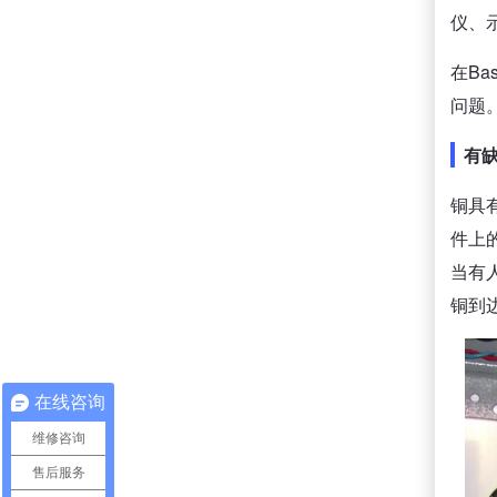
仪、
在B
问题
有
铜具
件上
当有
铜到
在线咨询
维修咨询
售后服务