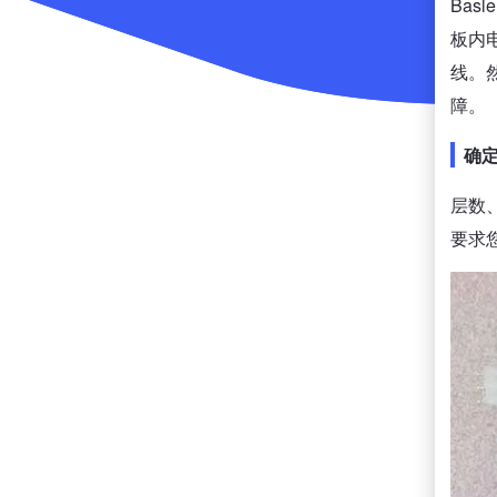
Ba
板内
线。
障。
确
层数
要求