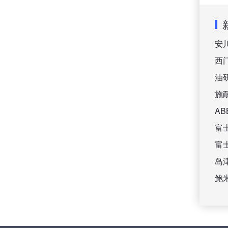
安
西
油
施
A
富
富
岛
鲍