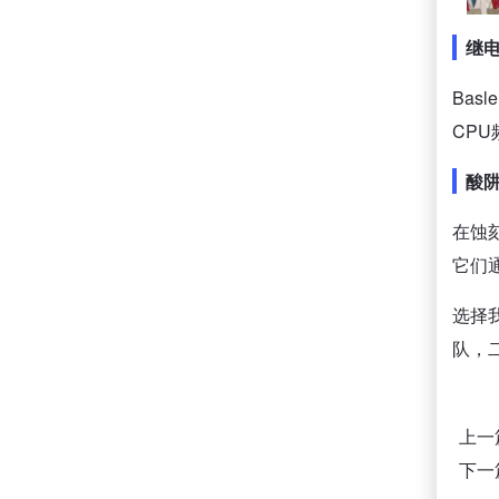
继
Ba
CP
酸
在蚀
它们
选择
队，
上一
下一