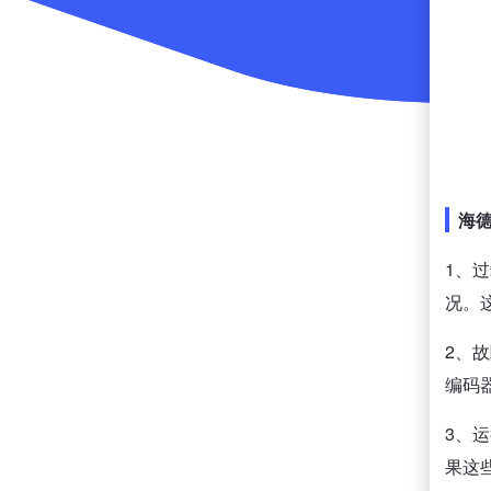
海
1、
况。
2、
编码
3、
果这