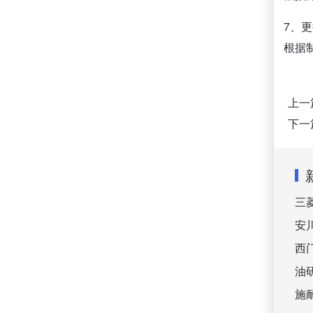
7、
根据
上一
下一
三
安
西
油
施