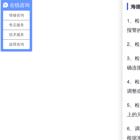
在线咨询
海
维修咨询
1、
售后服务
报警
技术服务
2、
故障咨询
3、
确连
4、
调整
5、
上的
6、
根据