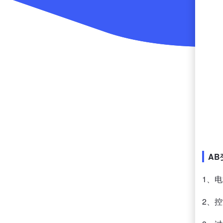
AB
1、
2、