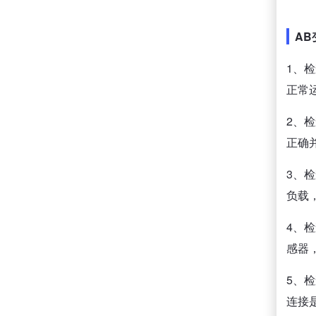
A
1、
正常
2、
正确
3、
负载
4、
感器
5、
连接