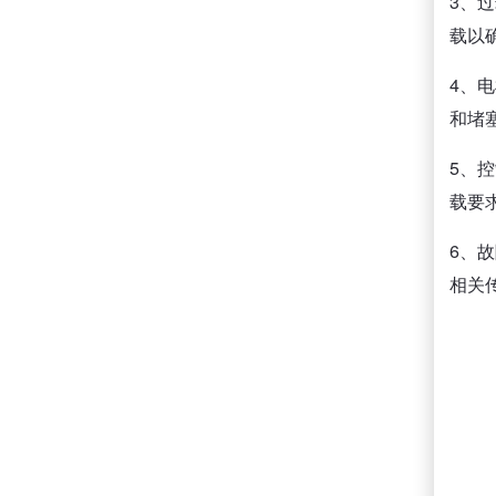
3、
载以
4、
和堵
5、
载要
6、
相关