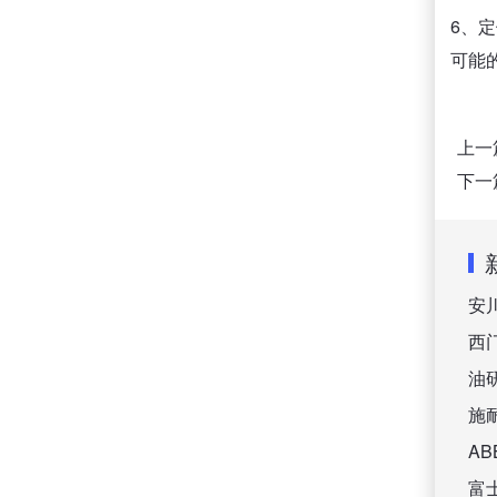
6、
可能
上一
下一
安
西
油
施
A
富