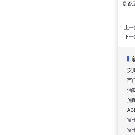
是否
上一
下一
安
西
油
施
A
富
富