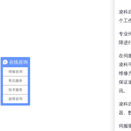
凌科
个工
专业
障进
在伺
在线咨询
凌科
维修咨询
维修
保证
售后服务
讯。
技术服务
故障咨询
凌科
器、
伺服