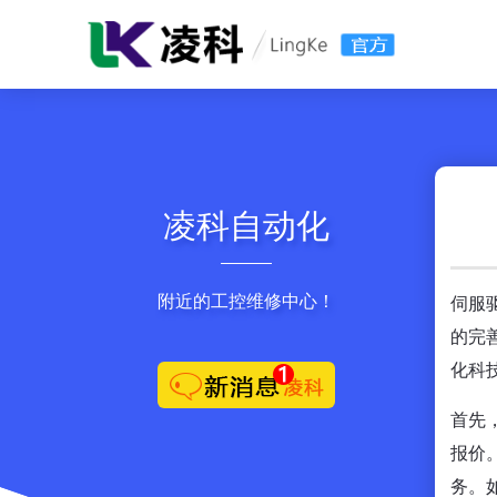
凌科自动化
附近的工控维修中心！
伺服
的完
化科
首先
报价
务。