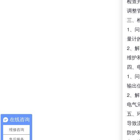
检查
调整
三、
1、
量计
2、
维护
四、
1、
输出
2、
电气
五、
在线咨询
导致
维修咨询
防护
售后服务