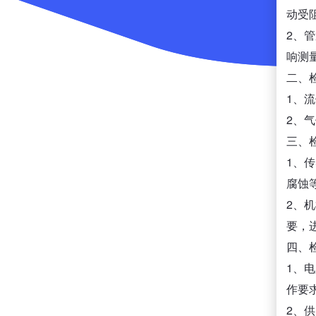
动受
2、
响测
二、
1、
2、
三、
1、
腐蚀
2、
要，
四、
1、
作要
2、