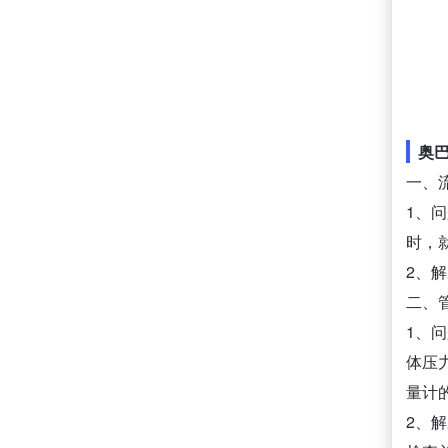
奥巴
一、
1、
时，
2、
二、
1、
体压
量计
2、