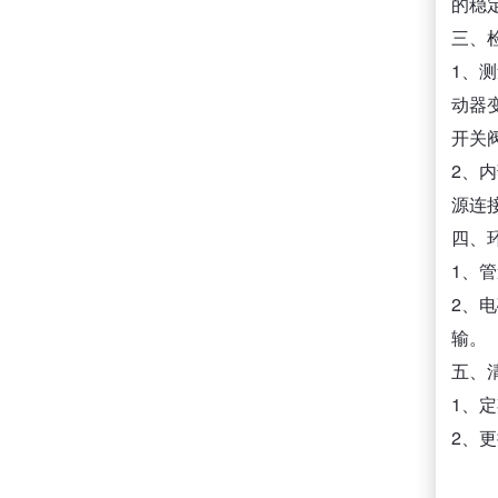
的稳
三、
1、
动器
开关
2、
源连
四、
1、
2、
输。
五、
1、
2、