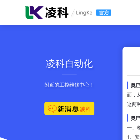
凌科自动化
附近的工控维修中心！
奥巴
面，
这两
奥巴
一、
1、