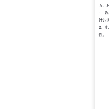
五、
1、
计的
2、
性。