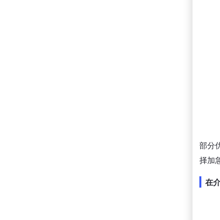
部分
择加
在