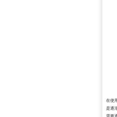
在使
是逐
需要