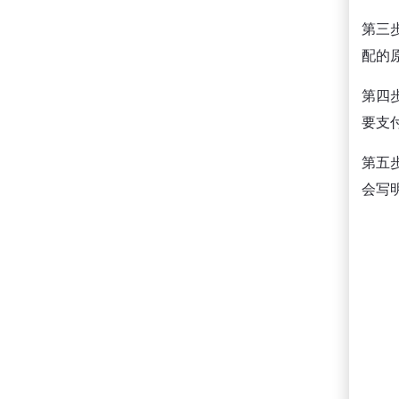
第三
配的
第四
要支
第五
会写