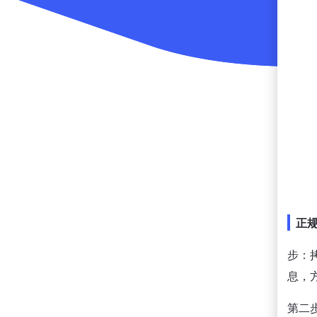
正
步：
息，
第二