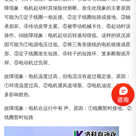
障现象：电机起动时其保险丝熔断。发生此现象的主要原因
可能为①定子线圈一相反接。②定子线圈短路或接地。③轴
承损坏。④传动皮带太紧。⑤被带动机械卡住。⑥起动时误
操作。⑷故障现象：电机起动后转速却很低。这样的状况原
因可能为①电源电压过低。②将三角形接线的电机错接成星
形。③定子线圈发生短路。④转子的短路环、笼条断裂或开
焊。⑤电动机过负荷。
故障现象：电机温度过高，但电流没有超过额定值。原因：
①环境温度过高。②电机通风道堵塞。③电机油泥、灰尘太
多影响散热。
故障现象：电机在运行中有 声。原因：①线圈暂时接地。②
线圈暂时短路