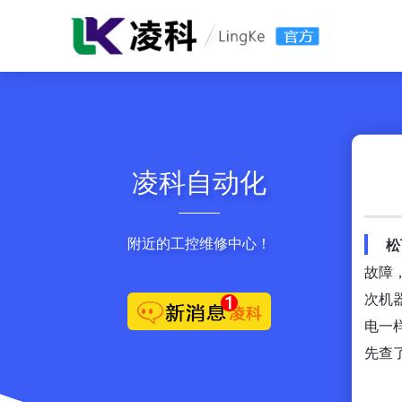
凌科自动化
附近的工控维修中心！
松
故障
次机
电一
先查