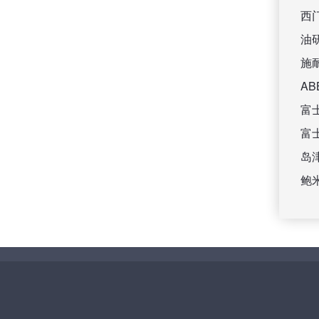
西
油
施
A
富
富
岛
鲍