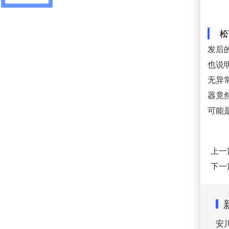
松
发后
也说
无异
器竟
可能
上一
下一
安