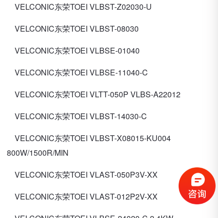
VELCONIC东荣TOEI VLBST-Z02030-U
VELCONIC东荣TOEI VLBST-08030
VELCONIC东荣TOEI VLBSE-01040
VELCONIC东荣TOEI VLBSE-11040-C
VELCONIC东荣TOEI VLTT-050P VLBS-A22012
VELCONIC东荣TOEI VLBST-14030-C
VELCONIC东荣TOEI VLBST-X08015-KU004
800W/1500R/MIN
VELCONIC东荣TOEI VLAST-050P3V-XX
VELCONIC东荣TOEI VLAST-012P2V-XX