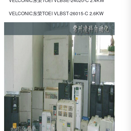
VELCONIC东荣TOEI VLBSE-24020-C 2.4KW
VELCONIC东荣TOEI VLBST-26015-C 2.6KW