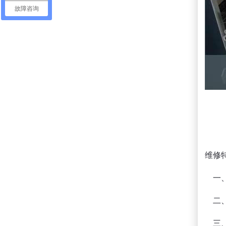
故障咨询
维修
一、
二、
三、