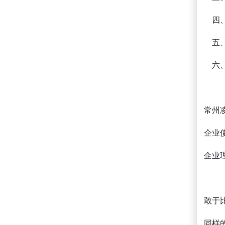
四、
五、
六、
常州
企业
企业
敢于
同样