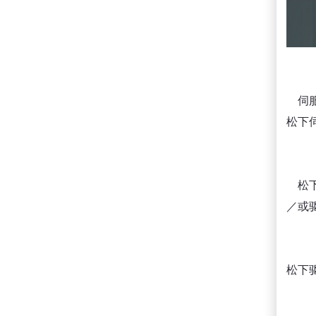
伺服
松下
松下伺
／或驱
松下驱