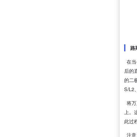
路
在当
后的
的二
S/
将万用
上。这
此过程
注意