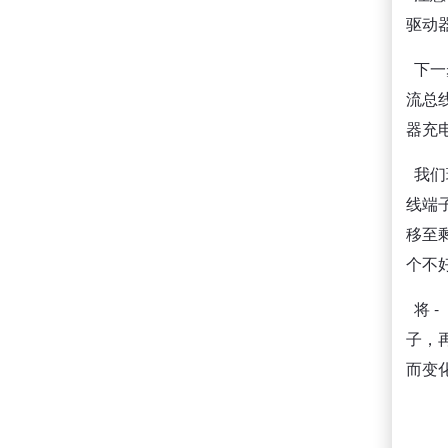
驱动
下一步
流总线
器充
我们
线端子
移至剩
个不
将 -
子，
而变