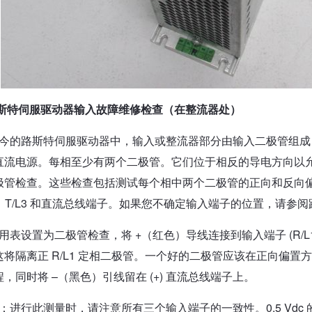
斯特伺服驱动器输入故障维修检查（在整流器处）
今的路斯特伺服驱动器中，输入或整流器部分由输入二极管组成
直流电源。每相至少有两个二极管。它们位于相反的导电方向以
极管检查。这些检查包括测试每个相中两个二极管的正向和反向偏置
L2、T/L3 和直流总线端子。如果您不确定输入端子的位置，请参
表设置为二极管检查，将 +（红色）导线连接到输入端子 (R/L1)
将隔离正 R/L1 定相二极管。一个好的二极管应该在正向偏置方向上读取大
，同时将 –（黑色）引线留在 (+) 直流总线端子上。
：进行此测量时，请注意所有三个输入端子的一致性。0.5 Vdc