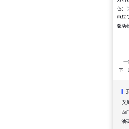
色）
电压低
驱动
上一
下一
安
西
油