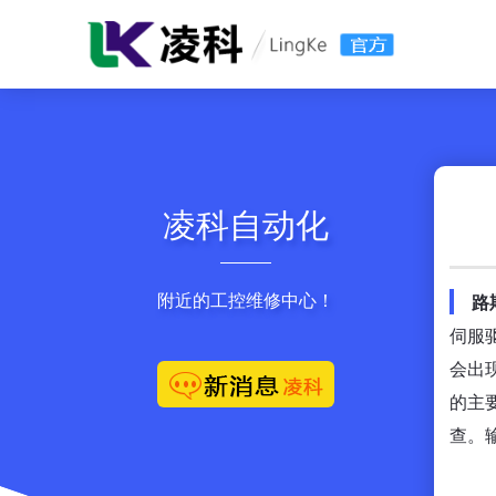
凌科自动化
附近的工控维修中心！
路
伺服
会出
的主要
查。