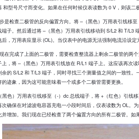
器 和型号尺寸而变化。如果在任何时候仪表读数为 0 V，则该二
是检查二极管的反向偏置方向。将 –（黑色）万用表引线移至 R/L
端子。然后通过将 –（黑色）万用表引线移动到 S/L2 和 T/
电后，万用表应显示 (OL)。当仪表中的电源无法强制电流沿设定
现在完成了上面的二极管，需要检查整流器上剩余二极管的两个方向。
上，将 –（黑色）万用表引线放在 R/L1 端子上。这应该再次读取
余的 S/L2 和 T/L3 端子，同时寻找三个测量值之间的一致性。
好的迹象，因为这可能意味着一个或多个二极管需要更换。
（黑色）万用表引线移至（-）dc 总线端子，将 +（红色）引线移至 R/
再次确保在对滤波电容器充电一小段时间后，仪表读数为 OL。
化并增加。我们现在已经检查了两个偏置方向的所有二极管。如果