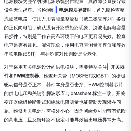
电源模块为整个射频电源系统提供能量，其故障会直接导致
设备无法起辉。当检测到
电源模块异常
时，首先应检查整
流滤波电路。使用万用表测量整流桥（或二极管阵列）各臂
的正反向电阻，确认没有开路或短路现象。滤波电解电容是
易损件，特别是工作在高温环境下的电容更容易失效。检查
电容是否有鼓包、漏液现象，使用电容表测量其容值和等效
串联电阻(ESR)，与标称值对比判断是否老化。
对于采用开关电源设计的供电模块，需要特别关注
开关器
件和PWM控制器
。检查开关管（MOSFET或IGBT）的栅极
驱动信号是否正常，器件本身是否击穿。PWM控制器芯片
的供电电压和关键引脚波形应与 datasheet 标注一致。开关
变压器绕组通断测试和绝缘电阻测量也能帮助发现潜在问
题。维修开关电源时需格外小心，因为初级侧可能带有危险
的高电压，且反馈环路不稳定可能导致输出电压异常升高。