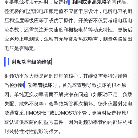
更换电源模块元件时，应选择
相同或更高规格
的替代品。
整流桥的电流和电压额定值不应低于原设计，电解电容的耐
压和温度等级应等于或优于原件。开关管不仅要考虑电压电
流参数，还需关注开关速度和栅极电荷等动态特性。更换后
应逐步上电测试，观察有无异常发热或噪声，测量各路输出
电压是否稳定。
射频功率级的维修
射频功率放大器是起辉过程的核心，其维修需要特别谨慎。
当检测到
功率管损坏
时，首先应查明导致损坏的根本原
因。单纯更换功率管而不解决潜在问题（如驱动不足、负载
失配、散热不良等）会导致新管再次损坏。德州仪器射频电
源通常采用MOSFET或LDMOS功率管，更换时应选择原厂
或认证供应商的同型号器件，因为射频功率管的内部结构和
封装特性对性能影响很大。