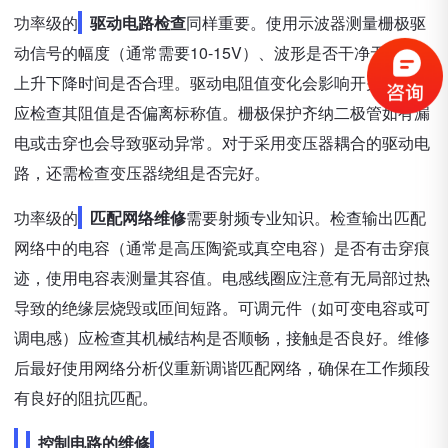
功率级的
驱动电路检查
同样重要。使用示波器测量栅极驱
动信号的幅度（通常需要10-15V）、波形是否干净无振荡、
上升下降时间是否合理。驱动电阻值变化会影响开关速度，
应检查其阻值是否偏离标称值。栅极保护齐纳二极管如有漏
电或击穿也会导致驱动异常。对于采用变压器耦合的驱动电
路，还需检查变压器绕组是否完好。
功率级的
匹配网络维修
需要射频专业知识。检查输出匹配
网络中的电容（通常是高压陶瓷或真空电容）是否有击穿痕
迹，使用电容表测量其容值。电感线圈应注意有无局部过热
导致的绝缘层烧毁或匝间短路。可调元件（如可变电容或可
调电感）应检查其机械结构是否顺畅，接触是否良好。维修
后最好使用网络分析仪重新调谐匹配网络，确保在工作频段
有良好的阻抗匹配。
控制电路的维修