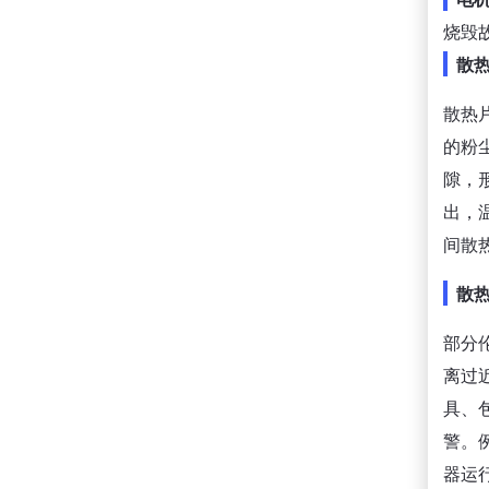
烧毁
散
散热
的粉
隙，
出，
间散
散
部分
离过
具、
警。
器运