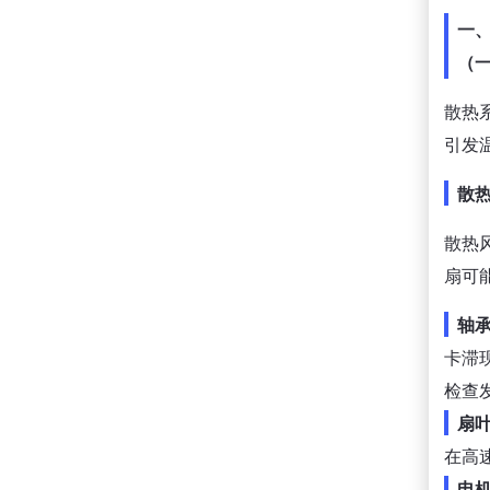
一
（
散热
引发
散
散热
扇可
轴
卡滞
检查
扇
在高
电