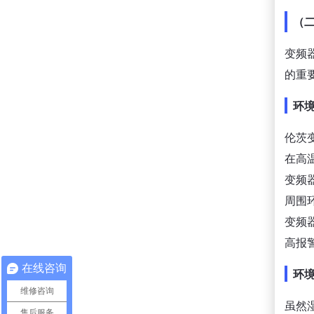
（
变频
的重
环
伦茨
在高
变频
周围
变频
高报
在线咨询
环
维修咨询
虽然
售后服务