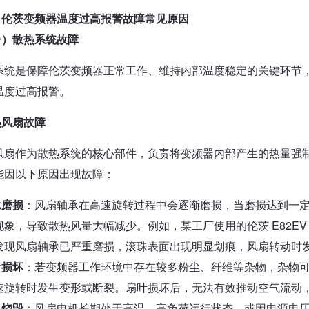
、伦茨变频器温度过高报警故障常见原因
一）散热系统故障
系统是保障伦茨变频器正常工作、维持内部温度稳定的关键环节
温度过高报警。
热风扇故障
风扇作为散热系统的核心部件，负责将变频器内部产生的热量强
能因以下原因出现故障：
承磨损
：风扇轴承在高速旋转过程中会逐渐磨损，当磨损达到一
现象，导致散热风量大幅减少。例如，某工厂使用的伦茨 E82EV
发现风扇轴承已严重磨损，滚珠表面出现明显划痕，风扇转动时
叶损坏
：若变频器工作环境中存在较多粉尘、纤维等杂物，杂物
速旋转时发生变形或断裂。扇叶损坏后，无法有效推动空气流动
机烧毁
：风扇电机长期处于高温、高负荷运行状态，或因电源电