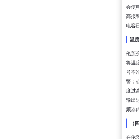
会使
高报
电容
温
伦茨
将温
号不
警；
度过
输出
频器
（
在伦