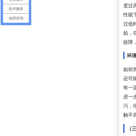
度过
技术服务
性能
故障咨询
过低
如，
故障
环
如前
还可
有一
进一
污，
触不
（