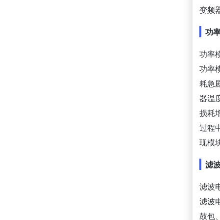
变频
功
功率
功率
耗急
器温
损耗
过程
现模
滤
滤波
滤波
鼓包