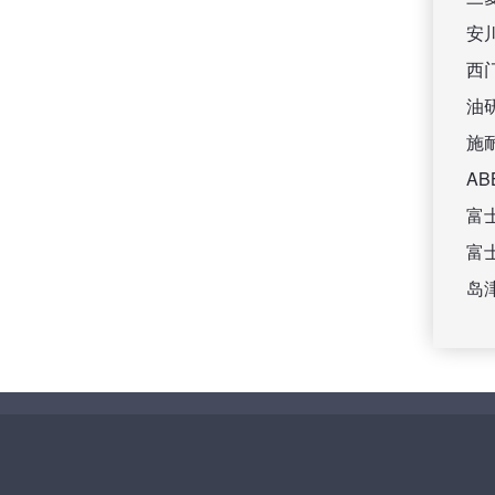
安
西
油
施
A
富
富
岛