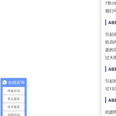
7和
我们
AB
引起
软启
器的
过大
AB
引起
在线咨询
过12
维修咨询
售后服务
AB
技术服务
此故
故障咨询