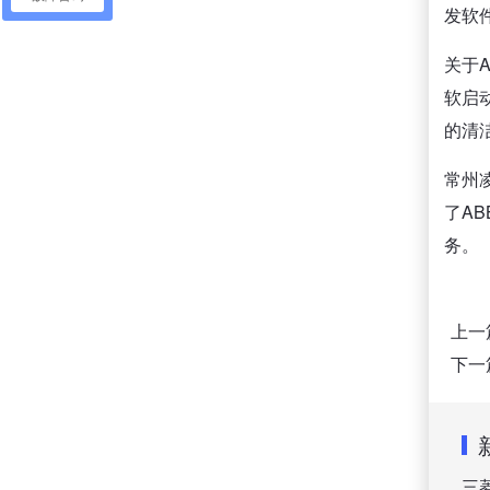
发软
关于
软启
的清
常州
了A
务。
上一
下一
三