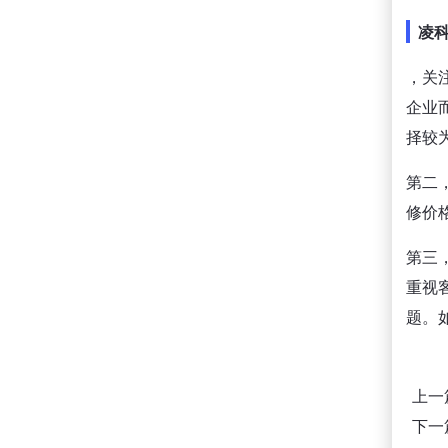
凌
，关
企业
择较
第二
修价
第三
重视
题。
上一
下一