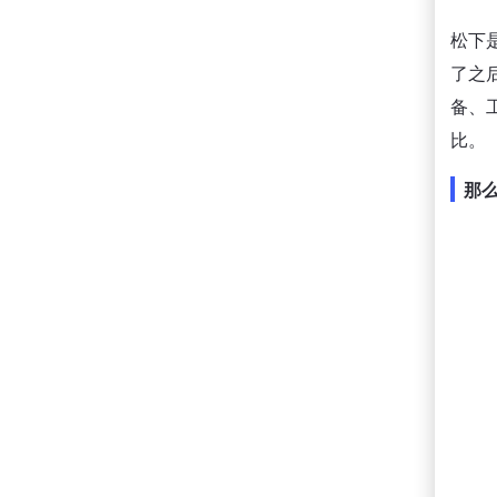
松下
了之
备、
比。
那