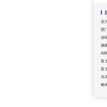
安
西
油
施
A
富
富
岛
鲍