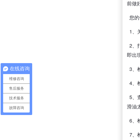
前做
您的
1、
2、
即出
3、
在线咨询
维修咨询
4、
售后服务
5、
技术服务
滑油
故障咨询
6、
7、