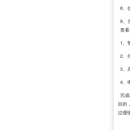
8、
9、
查看
1、
2、
3、
4、
完成
目的
过缓