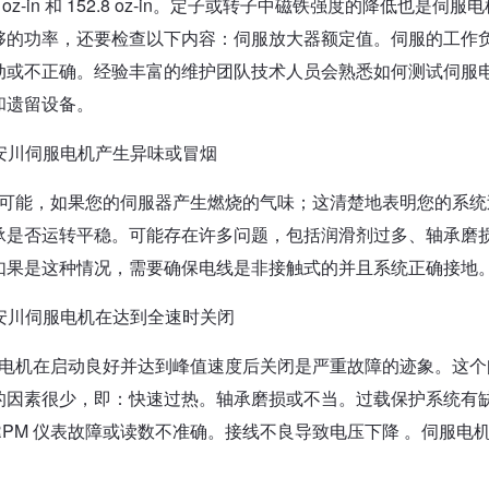
.5 oz-in 和 152.8 oz-in。定子或转子中磁铁强度的降
够的功率，还要检查以下内容：伺服放大器额定值。伺服的工作
动或不正确。经验丰富的维护团队技术人员会熟悉如何测试伺服
和遗留设备。
安川伺服电机产生异味或冒烟
可能，如果您的伺服器产生燃烧的气味；这清楚地表明您的系统
承是否运转平稳。可能存在许多问题，包括润滑剂过多、轴承磨
如果是这种情况，需要确保电线是非接触式的并且系统正确接地
安川伺服电机在达到全速时关闭
电机在启动良好并达到峰值速度后关闭是严重故障的迹象。这个
的因素很少，即：快速过热。轴承磨损或不当。过载保护系统有
RPM 仪表故障或读数不准确。接线不良导致电压下降 。伺服