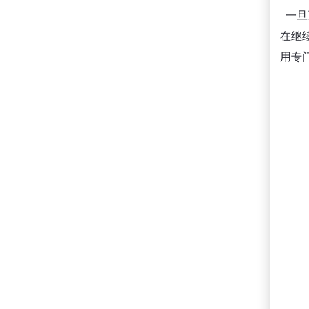
一旦
在继
用专