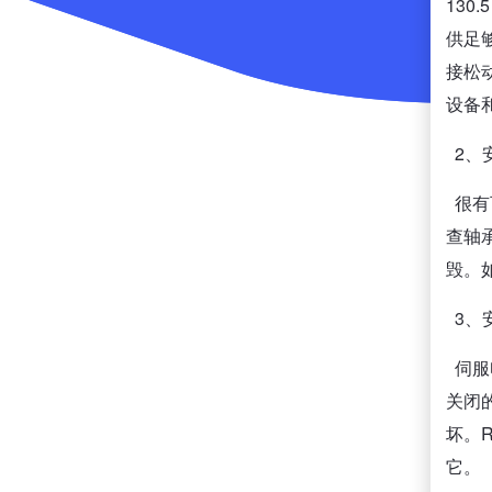
130
供足
接松
设备
2、
很有
查轴
毁。
3、
伺服
关闭
坏。
它。