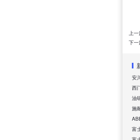
上一
下一
安
西
油
施
A
富
富