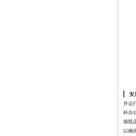
安川
并运
科自
循既
以确