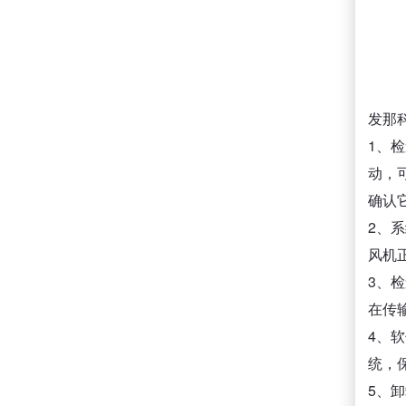
发那
1、
动，
确认
2、
风机
3、
在传
4、
统，
5、