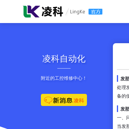
凌科自动化
附近的工控维修中心！
发那
处理
备的
发那
一、
当发