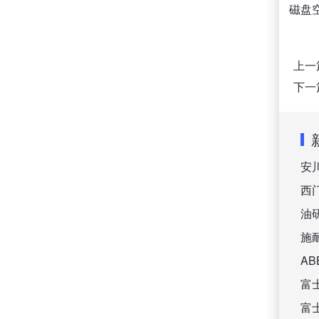
磁盘
上一
下一
安
西
油
施
A
富
富