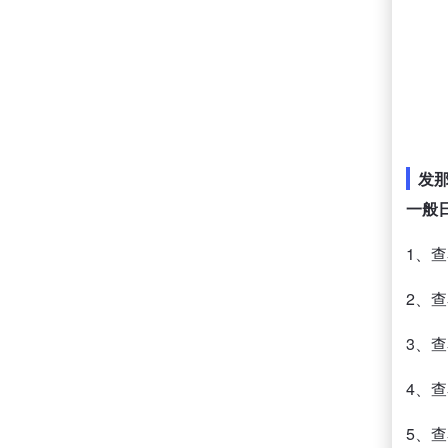
发
一般
1、
2、
3、
4、
5、