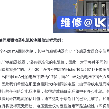
荣伺服驱动器电流检测维修过程示例：
4-20 mA回路为例，其中伺服驱动器向I / P传感器发送命令信
 / P换能器线圈，没有标准化的电阻值，因此，对于每种不同的I /
降都将是**的。为4-20 mA信号构建的Fisher模型567 I / 
上看到4 mA处的电压下降约0.7伏，而20 mA处的电压下降约3
，因此我们希望在那里也看到大约相同的电压（由于导线电阻而略大）
进行的任何给定电压测量，都很难准确确定环路中有多少电流。但是
以得到环路电流的估计值，通常这对于诊断目的已经足够了。如果I
电流将变得毫无用处。电压测量仅对定性确定环路连续性（即伺服驱