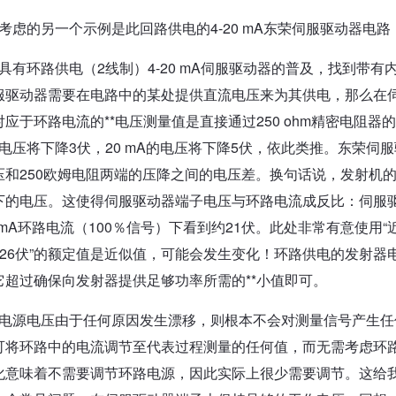
考虑的另一个示例是此回路供电的4-20 mA东荣伺服驱动器电
具有环路供电（2线制）4-20 mA伺服驱动器的普及，找到带
服驱动器需要在电路中的某处提供直流电压来为其供电，那么在
应于环路电流的**电压测量值是直接通过250 ohm精密电阻器的
的电压将下降3伏，20 mA的电压将下降5伏，依此类推。东荣伺
压和250欧姆电阻两端的压降之间的电压差。换句话说，发射机
下的电压。这使得伺服驱动器端子电压与环路电流成反比：伺服驱动
0 mA环路电流（100％信号）下看到约21伏。此处非常有意使
“ 26伏”的额定值是近似值，可能会发生变化！环路供电的发射
它超过确保向发射器提供足够功率所需的**小值即可。
电源电压由于任何原因发生漂移，则根本不会对测量信号产生任
可将环路中的电流调节至代表过程测量的任何值，而无需考虑环
化意味着不需要调节环路电源，因此实际上很少需要调节。这给我们