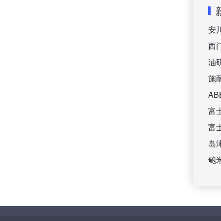
安
西
油
施
A
富
富
岛
鲍