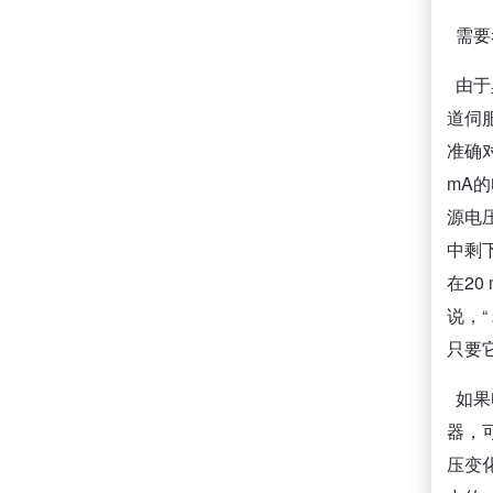
需要
由于
道伺
准确对
mA
源电
中剩
在2
说，
只要
如果
器，
压变