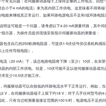
一个常见问题：在伺服驱动器端子上保持足够的工作电压。回想
结合小于4 mA的电流）来为其内部工作供电。这意味着不得将端
的电能来继续其正常运行。如果环路电源电压不足和/或环路电阻
说明这可能是一个问题，请考虑以下4-20 mA测量环路，其中伺
个指示器，为操作员提供现场安装指示伺服驱动器的测量值：
器包含自己的250欧姆电阻器，可提供1-5伏信号供仪表机构感应
加上任何导线电阻）。
电流（20 mA）下，该总电路电阻将下降（至少）10伏，在东
动器的内部工作供电。但是，10伏可能不足以使伺服驱动器成功运
求至少10.5伏才能工作。
，伺服驱动器可以在较低的环路电流水平下正常运行。例如，当环路电
为2 V，在伺服驱动器端子上留下约18 V：对于几乎任何型号的4
因此，只有当过程测量值接近范围的100％时，电源电压不足的