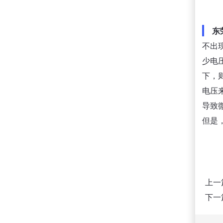
东
不出
少电
下，
电压
导致
但是
上一
下一