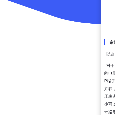
东
以这个
对于I
的电压
P端子
并联
压表
少可
环路