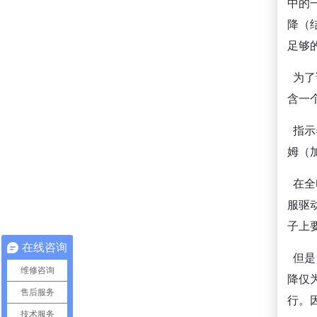
中的
降（
足够
为了
含一
指示
姆（
在全
服驱
子上要
在线咨询
但是
维修咨询
降仅
售后服务
行。
技术服务