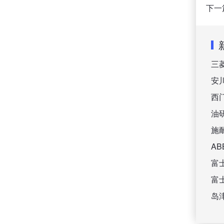
下一
三
安
西
油
施
A
富
富
岛