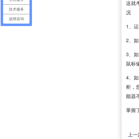
这就
技术服务
况
故障咨询
1、运
2、
3、
鼠标
4、
柜，
能器
掌握
上一