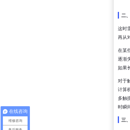
二
这时
再从
在某
逐渐
如果
对于
计算
多触
时瞬
在线咨询
三
维修咨询
售后服务