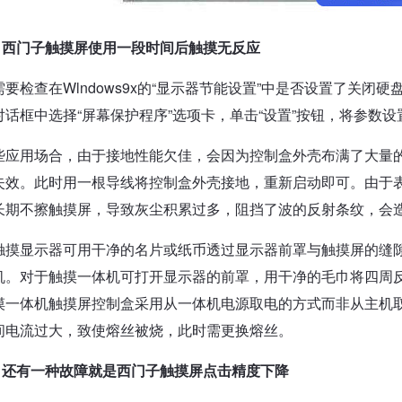
、西门子触摸屏使用一段时间后触摸无反应
需要检查在Wlndows9x的“显示器节能设置”中是否设置了关闭
对话框中选择“屏幕保护程序”选项卡，单击“设置”按钮，将参数设置
些应用场合，由于接地性能欠佳，会因为控制盒外壳布满了大量
失效。此时用一根导线将控制盒外壳接地，重新启动即可。由于
长期不擦触摸屏，导致灰尘积累过多，阻挡了波的反射条纹，会
触摸显示器可用干净的名片或纸币透过显示器前罩与触摸屏的缝
机。对于触摸一体机可打开显示器的前罩，用干净的毛巾将四周
摸一体机触摸屏控制盒采用从一体机电源取电的方式而非从主机取
间电流过大，致使熔丝被烧，此时需更换熔丝。
、还有一种故障就是西门子触摸屏点击精度下降