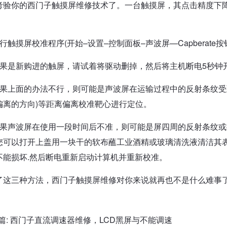
考验你的西门子触摸屏维修技术了。一台触摸屏，其点击精度下
行触摸屏校准程序(开始–设置–控制面板–声波屏—Capberate按
如果是新购进的触屏，请试着将驱动删掉，然后将主机断电5秒钟
如果上面的办法不行，则可能是声波屏在运输过程中的反射条纹受
偏离的方向)等距离偏离校准靶心进行定位。
如果声波屏在使用一段时间后不准，则可能是屏四周的反射条纹或
您可以打开上盖用一块干的软布蘸工业酒精或玻璃清洗液清洁其
不能损坏.然后断电重新启动计算机并重新校准。
了这三种方法，西门子触摸屏维修对你来说就再也不是什么难事
篇:
西门子直流调速器维修，LCD黑屏与不能调速