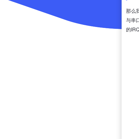
那么
与串
的IR