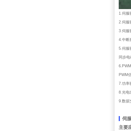
1.伺
2.伺
3.伺
4.中
5.伺
同步电
6.P
PWM
7.功
8.光
9.数
伺
主要