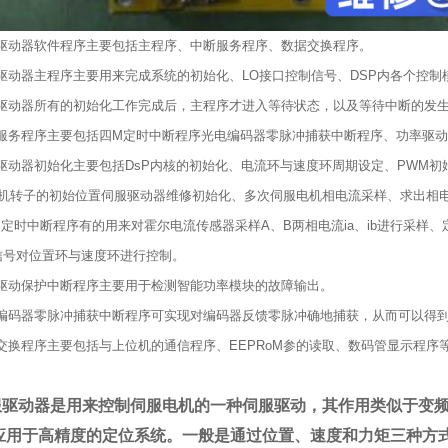
服驱动器软件程序主要包括主程序、中断服务程序、数据交换程序。
服驱动器主程序主要用来完成系统的初始化、LO接口控制信号、DSP内各个控
服驱动器所有的初始化工作完成后，主程序才进入等待状态，以及等待中断的发
断服务程序主要包括四M定时中断程序光电编码器零脉冲捕获中断程序、功率驱
服驱动器初始化主要包括DsP内核的初始化、电流环与速度环周期设定、PWM初
机转子的初始位置伺服驱动器维修初始化、多次伺服电机相电流采样、求出相
WM定时中断程序有的用来对霍尔电流传感器采样A、B两相电流ia、ib进行采
信号对位置环与速度环进行控制。
率驱动保护中断程序主要用于检测智能功率模块的故障输出。
电编码器零脉冲捕获中断程序可实现对编码器反馈零脉冲确地捕获，从而可以得
据交换程序主要包括与上位机的通信程序、EEPRoM参的读取、数码管显示程
服驱动器是用来控制伺服电机的一种伺服驱动，其作用类似于变
应用于高精度的定位系统。一般是通过位置、速度和力矩三种方