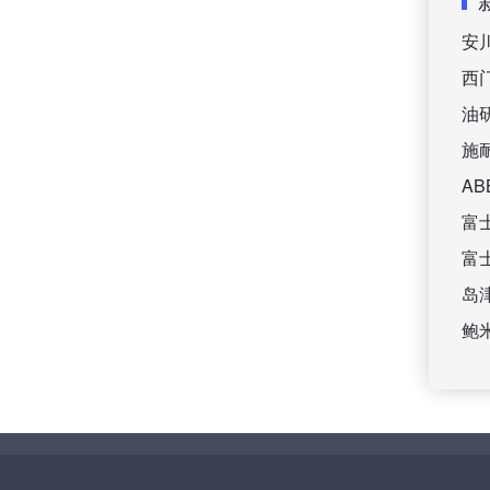
安
西
油
施
A
富
富
岛
鲍