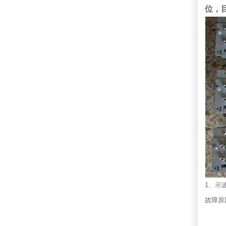
位，
1、示
故障原