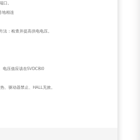
T端口。
号地相连
理方法：检查并提高供电电压。
电压。电压值应该在5VDC和0
热、驱动器禁止、HALL无效。