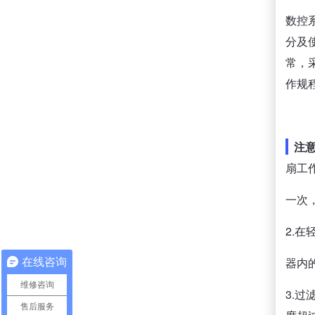
数控
分及
常，
作规
注
扇工
一次
2.
器内
在线咨询
维修咨询
3.
售后服务