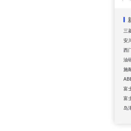
三
安
西
油
施
A
富
富
岛