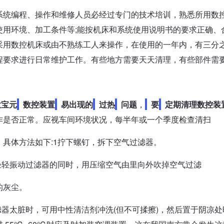
系统编程、操作和维修人员必经过专门的技术培训，熟悉所用数
使用环境、加工条件等;能按机床和系统使用说明书的要求正确、
采用数控机床或由不熟练工人来操作，在使用的一年内，有三分
程要求进行日常维护工作。有些地方需要天天清理，有些部件需
意宝元
数控装置
易出现的
过热
问题
，
要
定期清理数控装
作是否正常。应视车间环境状况，每半年或一个季度检查清扫
，具体方法如下:1拧下螺钉，拆下空气过滤器。
在轻轻振动过滤器的同时，用压缩空气由里向外吹掉空气过滤
的灰尘。
过滤器太脏时，可用中性清洁剂冲洗(但不可揉擦)，然后置于阴凉