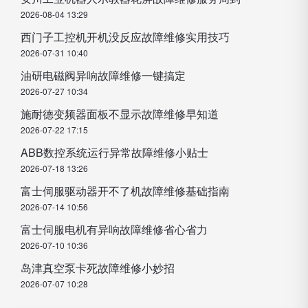
2026-08-04 13:29
西门子工控机开机没反应故障维修实用技巧
2026-07-31 10:40
油研电磁阀异响故障维修一键搞定
2026-07-27 10:34
施耐德变频器面板不显示故障维修早知道
2026-07-22 17:15
ABB数控系统运行异常故障维修小贴士
2026-07-18 13:26
富士伺服驱动器开不了机故障维修基础指南
2026-07-14 10:56
富士伺服电机有异响故障维修省心省力
2026-07-10 10:36
岛津真空泵卡死故障维修小妙招
2026-07-07 10:28