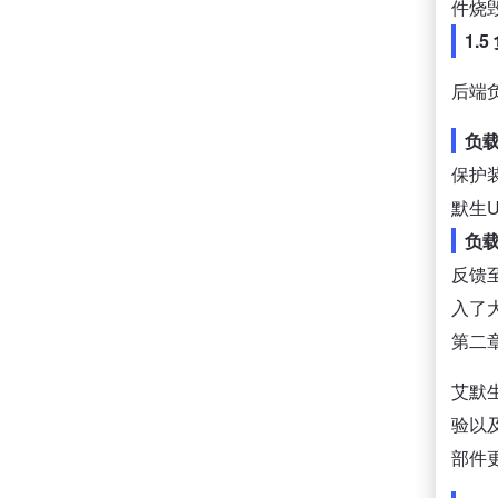
件烧
1.
后端
负
保护
默生
负
反馈
入了
第二
艾默
验以
部件