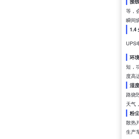
接
等，
瞬间
1.
UP
环
短，
度高
湿
路烧
天气
粉
散热
生产