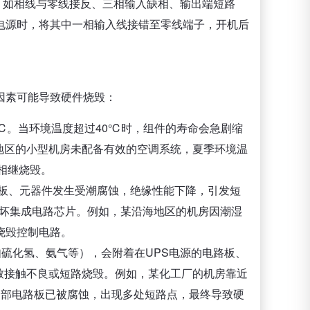
，如相线与零线接反、三相输入缺相、输出端短路
电源时，将其中一相输入线接错至零线端子，开机后
因素可能导致硬件烧毁：
0℃。当环境温度超过40℃时，组件的寿命会急剧缩
地区的小型机房未配备有效的空调系统，夏季环境温
内相继烧毁。
路板、元器件发生受潮腐蚀，绝缘性能下降，引发短
损坏集成电路芯片。例如，某沿海地区的机房因潮湿
烧毁控制电路。
硫化氢、氨气等），会附着在UPS电源的电路板、
致接触不良或短路烧毁。例如，某化工厂的机房靠近
内部电路板已被腐蚀，出现多处短路点，最终导致硬