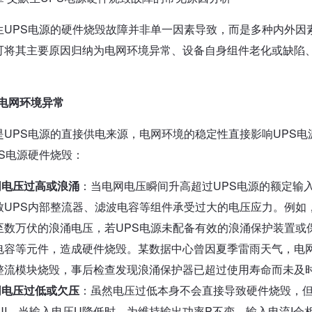
生UPS电源的硬件烧毁故障并非单一因素导致，而是多种内外因
可将其主要原因归纳为电网环境异常、设备自身组件老化或缺陷
。
1 电网环境异常
是UPS电源的直接供电来源，电网环境的稳定性直接影响UPS
PS电源硬件烧毁：
网电压过高或浪涌
：当电网电压瞬间升高超过UPS电源的额定输入电压
致UPS内部整流器、滤波电容等组件承受过大的电压应力。例如
至数万伏的浪涌电压，若UPS电源未配备有效的浪涌保护装置或
电容等元件，造成硬件烧毁。某数据中心曾因夏季雷雨天气，电网
整流模块烧毁，事后检查发现浪涌保护器已超过使用寿命而未及
网电压过低或欠压
：虽然电压过低本身不会直接导致硬件烧毁，但
=UI，当输入电压U降低时，为维持输出功率P不变，输入电流I