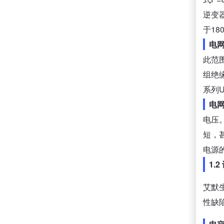
逆变
于18
电
此范
组绝
系列
电
电压
短，
电源
1.
艾默
性缺