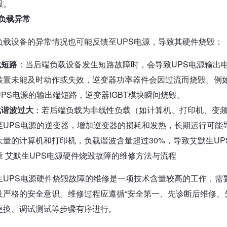
毁。
5 负载异常
负载设备的异常情况也可能反馈至UPS电源，导致其硬件烧毁：
载短路
：当后端负载设备发生短路故障时，会导致UPS电源输出
装置未能及时动作或失效，逆变器功率器件会因过流而烧毁。例
UPS电源的输出端短路，逆变器IGBT模块瞬间烧毁。
载谐波过大
：若后端负载为非线性负载（如计算机、打印机、变
至UPS电源的逆变器，增加逆变器的损耗和发热，长期运行可能
大量的计算机和打印机，负载谐波含量超过30%，导致艾默生UP
章 艾默生UPS电源硬件烧毁故障的维修方法与流程
生UPS电源硬件烧毁故障的维修是一项技术含量较高的工作，需
及严格的安全意识。维修过程应遵循“安全第一、先诊断后维修、
更换、调试测试等步骤有序进行。