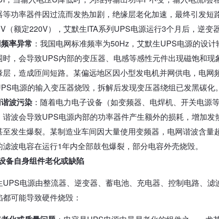
器等功率器件因过流而发热加剧，绝缘层老化加速，最终引发短
0V（额定220V），艾默生ITA系列UPS电源运行3个月后，逆
网频率异常
：我国电网标准频率为50Hz，艾默生UPS电源的设计输
围时，会导致UPS内部的变压器、电感等感性元件出现磁饱和现
缘层，造成匝间短路。某偏远地区因小型发电机并网供电，电网频率波
UPS电源的输入变压器烧毁，拆解后发现变压器绕组已发黑碳化
网谐波污染
：随着电力电子设备（如变频器、电焊机、开关电源
。谐波会导致UPS电源内部的功率器件产生额外的损耗，增加发
甚至发生爆裂。某制造业车间因大量使用变频器，电网谐波含量超过国
的滤波电容在运行1年内全部鼓包爆裂，部分电容外壳烧毁。
2 设备自身组件老化或缺陷
生UPS电源由整流器、逆变器、蓄电池、充电器、控制电路、滤
陷都可能导致硬件烧毁：