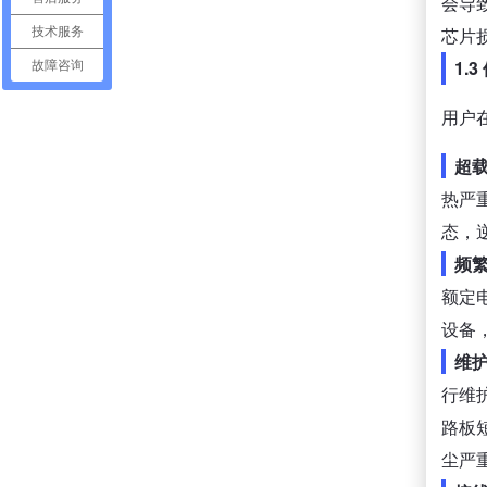
会导
芯片
技术服务
1.
故障咨询
用户
超
热严
态，
频
额定
设备
维
行维
路板
尘严