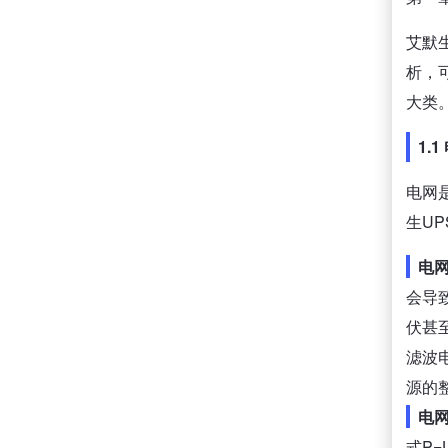
艾默
析，
大类
1.
电网
生U
电
会导
伏甚
滤波
源的
电
式P