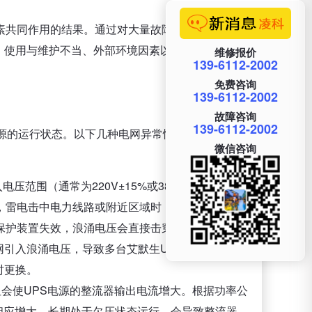
素共同作用的结果。通过对大量故障案例的统计与分
、使用与维护不当、外部环境因素以及负载异常等五
维修报价
139-6112-2002
免费咨询
139-6112-2002
故障咨询
139-6112-2002
电源的运行状态。以下几种电网异常情况极易导致艾默
微信咨询
范围（通常为220V±15%或380V±15%）时，
，雷电击中电力线路或附近区域时，会产生高达数千
保护装置失效，浪涌电压会直接击穿整流桥二极管、
引入浪涌电压，导致多台艾默生UH31系列UPS电
时更换。
会使UPS电源的整流器输出电流增大。根据功率公
会相应增大。长期处于欠压状态运行，会导致整流器、