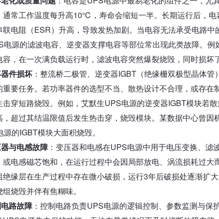
容老化或质量问题
：电容是UPS电源中最易老化的组件之一，尤
，通常工作温度每升高10℃，寿命会缩短一半。长期运行后，电
串联电阻（ESR）升高，导致发热加剧。当电容无法承受电路中
PS电源的滤波电容、逆变器支撑电容等部位常出现此类故障。例
电容，在一次满负载运行时，滤波电容突然爆裂烧毁，同时损坏
率器件损坏
：整流桥二极管、逆变器IGBT（绝缘栅双极型晶体管
的重要任务。若功率器件的选型不当、散热设计不合理，或存在
生击穿短路烧毁。例如，艾默生UPS电源的逆变器IGBT模块若散
高，超过其结温限值后发生热击穿，烧毁模块。某数据中心曾因机
电源的IGBT模块大面积烧毁。
压器与电感故障
：变压器和电感在UPS电源中用于电压变换、滤
，或电感磁芯饱和，在运行过程中会因局部放电、涡流损耗过大而
组绝缘层在生产过程中存在微小破损，运行3年后破损处逐渐扩大
绕组烧毁并伴有焦糊味。
制电路故障
：控制电路负责UPS电源的逻辑控制、参数监测与保