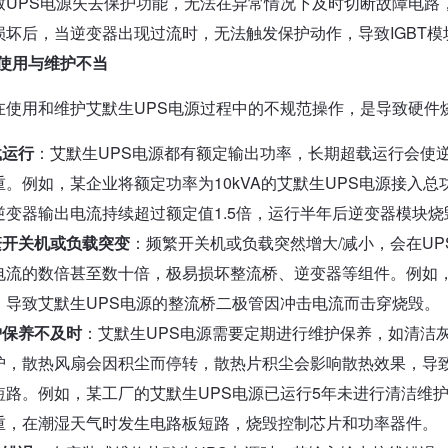
致UPS电源失去保护功能，无法在异常情况下及时切断故障电路
损坏后，当逆变器出现过流时，无法触发保护动作，导致IGBT
3 使用与维护不当
在使用和维护艾默生UPS电源过程中的不规范操作，是导致硬件
载运行
：艾默生UPS电源都有额定输出功率，长期超载运行会使
重。例如，某企业将额定功率为10kVA的艾默生UPS电源接入总功
逆变器输出电流持续超过额定值1.5倍，运行半年后逆变器模块烧
繁开关机或负载突变
：频繁开关机或负载突然增大/减小，会在U
电流的数倍甚至数十倍，极易损坏整流桥、逆变器等组件。例如
，导致艾默生UPS电源的整流桥二极管因冲击电流而击穿烧毁。
护保养不及时
：艾默生UPS电源需要定期进行维护保养，如清洁
护，散热风扇会因积尘而停转，散热片积尘会影响散热效果，导
短路。例如，某工厂的艾默生UPS电源已运行5年未进行清洁维
重，在潮湿天气时发生电路板短路，烧毁控制芯片和功率器件。