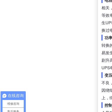
电
相关
等效
生U
换过
功
转换
易发
剧升
UPS
变
不良
因绕
在线咨询
上，
维修咨询
控
售后服务