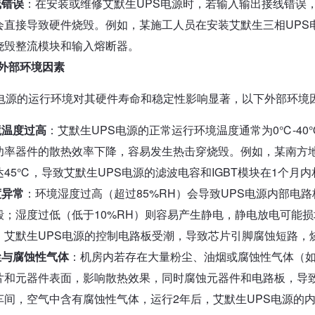
线错误
：在安装或维修艾默生UPS电源时，若输入输出接线错误
会直接导致硬件烧毁。例如，某施工人员在安装艾默生三相UPS
烧毁整流模块和输入熔断器。
4 外部环境因素
S电源的运行环境对其硬件寿命和稳定性影响显著，以下外部环境
境温度过高
：艾默生UPS电源的正常运行环境温度通常为0℃-4
功率器件的散热效率下降，容易发生热击穿烧毁。例如，某南方
达45℃，导致艾默生UPS电源的滤波电容和IGBT模块在1个月
度异常
：环境湿度过高（超过85%RH）会导致UPS电源内部电
毁；湿度过低（低于10%RH）则容易产生静电，静电放电可能
，艾默生UPS电源的控制电路板受潮，导致芯片引脚腐蚀短路，
尘与腐蚀性气体
：机房内若存在大量粉尘、油烟或腐蚀性气体（如
片和元器件表面，影响散热效果，同时腐蚀元器件和电路板，导
车间，空气中含有腐蚀性气体，运行2年后，艾默生UPS电源的